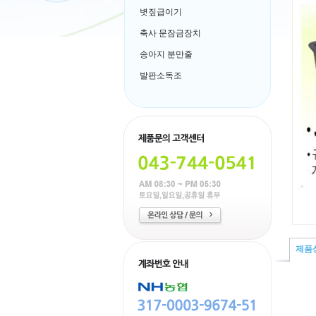
볏짚급이기
축사 문잠금장치
송아지 분만줄
발판소독조
제품