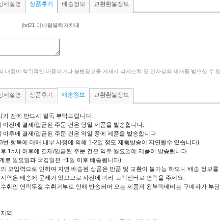
상세설명
상품후기
배송정보
교환환불정보
jbd21 미네랄블럭거치대
 내용이 악위적인 내용이거나 불법광고물 게재시 삭제조치 및 민사상의 제재를 받으실 수 
상세설명
상품후기
배송정보
교환환불정보
시기 전에 반드시 필독 부탁드립니다.
5시 이전에 결제/입금된 주문 건은 당일 제품을 발송합니다.
5시 이후에 결제/입금된 주문 건은 익일 중에 제품을 발송합니다
2,3번 항목에 대해 내부 사정에 의해 1-2일 정도 제품발송이 지연될수 있습니다)
오후 15시 이후에 결제/입금된 주문 건은 익주 월요일에 제품이 발송됩니다.
계로 일요일과 국경일은 +1일 이후 배송됩니다)
정보의 오입력으로 인하여 지연 배송된 상품은 반품 및 교환이 불가능 하오니 배송 정보
간 지역은 배송에 문제가 있으므로 사전에 미리 고객센터로 연락을 주세요.
명,수취인 연락두절,수취거부로 인해 반송되어 오는 제품의 왕복택배비는 구매자가 부담
능지역