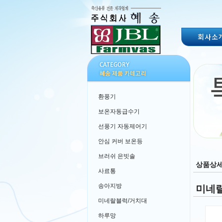
회사소
환풍기
보온자동급수기
선풍기 자동제어기
안심 커버 보온등
브러쉬 은빗솔
상품상
사료통
송아지방
미네랄
미네랄블럭/거치대
하루망