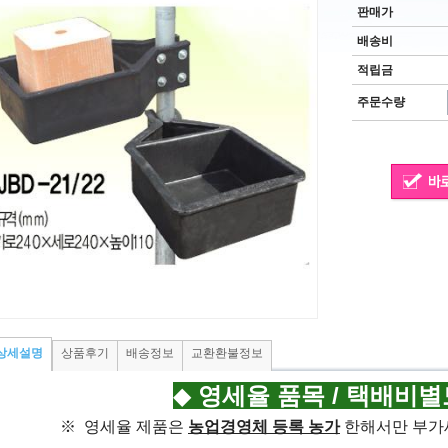
판매가
배송비
적립금
주문수량
상세설명
상품후기
배송정보
교환환불정보
◆
영세율 품목 / 택배비별
※
영세율 제품은
농업경영체 등록 농가
한해서만
부가