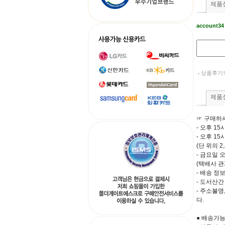
제품
account34
상품후기의
제품
☞ 구매하
- 오후 1
- 오후 1
(단 위의 
- 금요일 
(택배사 관
- 배송 
- 도서산
- 주소불
다.
● 배송가