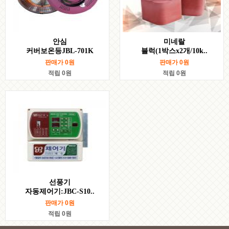
안심
미네랄
커버보온등JBL-701K
블럭(1박스x2개/10k..
판매가
0
원
판매가
0
원
적립 0원
적립 0원
선풍기
자동제어기:JBC-S10..
판매가
0
원
적립 0원