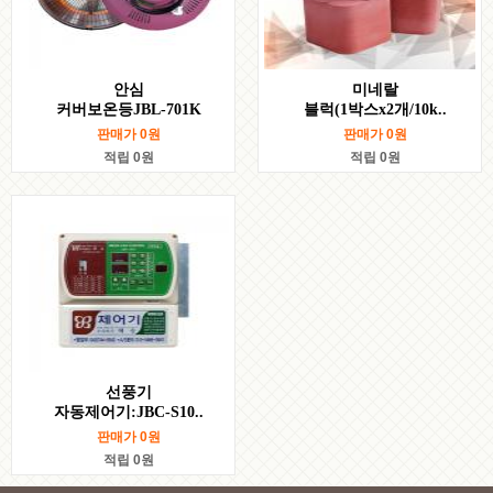
안심
미네랄
커버보온등JBL-701K
블럭(1박스x2개/10k..
판매가
0
원
판매가
0
원
적립 0원
적립 0원
선풍기
자동제어기:JBC-S10..
판매가
0
원
적립 0원